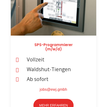
SPS-Programmierer
(m/w/d)
Vollzeit

Waldshut-Tiengen

Ab sofort

jobs@ewj.gmbh
MEHR ERFAHREN