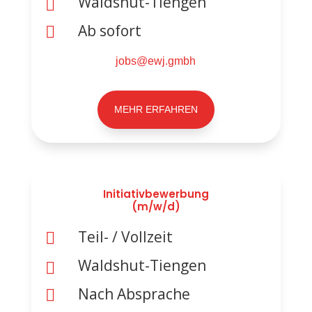
Waldshut-Tiengen

Ab sofort

jobs@ewj.gmbh
MEHR ERFAHREN
Initiativbewerbung
(m/w/d)
Teil- / Vollzeit

Waldshut-Tiengen

Nach Absprache
